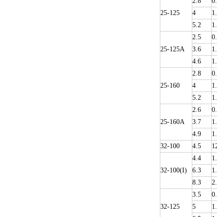
2.8
0
25-125
4
1
5.2
1
2.5
0
25-125A
3.6
1
4.6
1
2.8
0
25-160
4
1
5.2
1
2.6
0
25-160A
3.7
1
4.9
1
32-100
4.5
1
4.4
1
32-100(I)
6.3
1
8.3
2
3.5
0
32-125
5
1