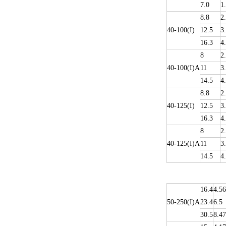
7.0
1
8.8
2
40-100(I)
12.5
3
16.3
4
8
2
40-100(I)A
11
3
14.5
4
8.8
2
40-125(I)
12.5
3
16.3
4
8
2
40-125(I)A
11
3
14.5
4
16.4
4.56
50-250(I)A
23.4
6.5
30.5
8.47