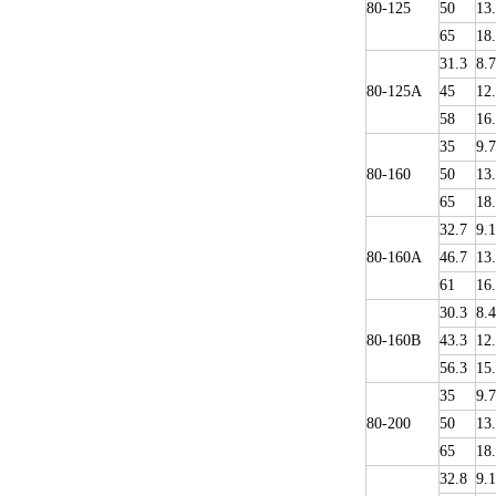
80-125
50
13
65
18
31.3
8.7
80-125A
45
12
58
16
35
9.
80-160
50
13
65
18
32.7
9.1
80-160A
46.7
13
61
16
30.3
8.4
80-160B
43.3
12
56.3
15
35
9.
80-200
50
13
65
18
32.8
9.1