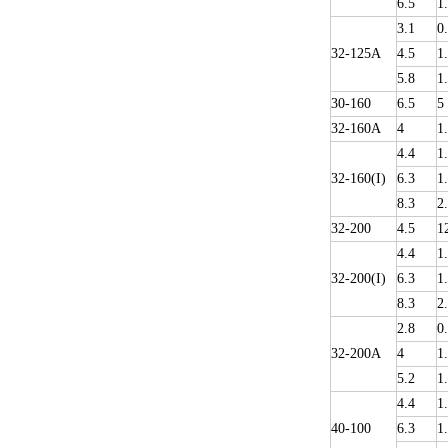
6.5
1
3.1
0
32-125A
4.5
1
5.8
1
30-160
6.5
5
32-160A
4
1
4.4
1
32-160(I)
6.3
1
8.3
2
32-200
4.5
1
4.4
1
32-200(I)
6.3
1
8.3
2
2.8
0
32-200A
4
1
5.2
1
4.4
1
40-100
6.3
1