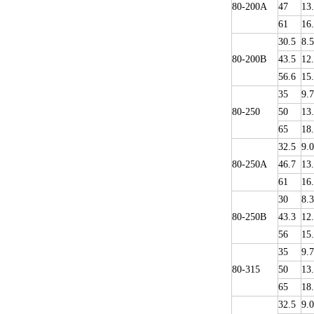
80-200A
47
13
61
16
30.5
8.5
80-200B
43.5
12
56.6
15
35
9.
80-250
50
13
65
18
32.5
9.0
80-250A
46.7
13
61
16
30
8.3
80-250B
43.3
12
56
15
35
9.
80-315
50
13
65
18
32.5
9.0