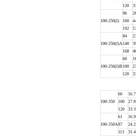
120
3
96
2
100-250(I)
160
4
192
5
84
2
100-250(I)A
140
3
168
4
60
1
100-250(I)B
100
2
120
3
60
16.7
100-350
100
27.8
120
33.3
61
16.9
100-350A
87
24.2
113
31.4