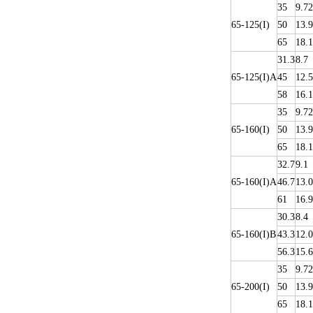
35
9.72
65-125(I)
50
13.9
65
18.1
31.3
8.7
65-125(I)A
45
12.5
58
16.1
35
9.72
65-160(I)
50
13.9
65
18.1
32.7
9.1
65-160(I)A
46.7
13.0
61
16.9
30.3
8.4
65-160(I)B
43.3
12.0
56.3
15.6
35
9.72
65-200(I)
50
13.9
65
18.1