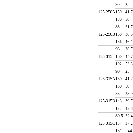
90
25
125-250A
150
41.7
180
50
83
21.7
125-250B
138
38.3
166
46.1
96
26.7
125-315
160
44.7
192
53.3
90
25
125-315A
150
41.7
180
50
86
23.9
125-315B
143
39.7
172
47.8
80.5
22.4
125-315C
134
37.2
161
44.