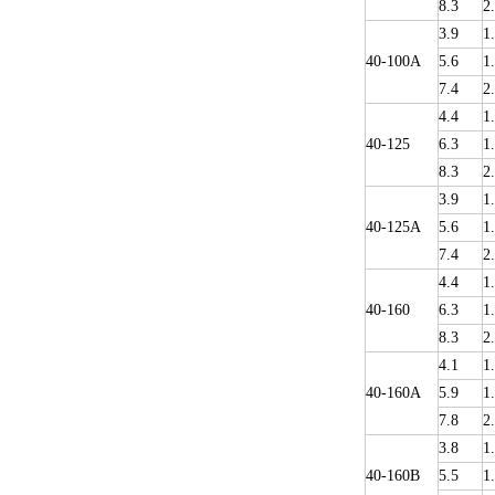
8.3
2
3.9
1
40-100A
5.6
1
7.4
2
4.4
1
40-125
6.3
1
8.3
2
3.9
1
40-125A
5.6
1
7.4
2
4.4
1
40-160
6.3
1
8.3
2
4.1
1
40-160A
5.9
1
7.8
2
3.8
1
40-160B
5.5
1