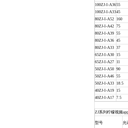
100ZJ-I-A36
55
100ZJ-I-A33
45
80ZJ-I-A52
160
80ZJ-I-A42
75
80ZJ-I-A39
55
80ZJ-I-A36
45
80ZJ-I-A33
37
65ZJ-I-A30
15
65ZJ-I-A27
11
50ZJ-I-A50
90
50ZJ-I-A46
55
50ZJ-I-A33
18.5
40ZJ-I-A19
15
40ZJ-I-A17
7.5
ZJ系列柠檬视频a
型号
允