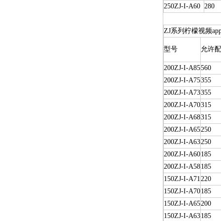
250ZJ-I-A60
280
ZJ系列柠檬视频a
型号
允许配
200ZJ-I-A85
560
200ZJ-I-A75
355
200ZJ-I-A73
355
200ZJ-I-A70
315
200ZJ-I-A68
315
200ZJ-I-A65
250
200ZJ-I-A63
250
200ZJ-I-A60
185
200ZJ-I-A58
185
150ZJ-I-A71
220
150ZJ-I-A70
185
150ZJ-I-A65
200
150ZJ-I-A63
185