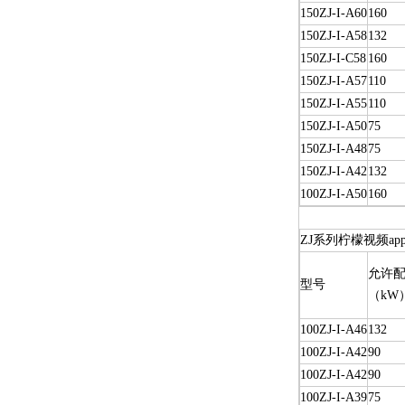
150ZJ-I-A60
160
150ZJ-I-A58
132
150ZJ-I-C58
160
150ZJ-I-A57
110
150ZJ-I-A55
110
150ZJ-I-A50
75
150ZJ-I-A48
75
150ZJ-I-A42
132
100ZJ-I-A50
160
ZJ系列柠檬视频a
允许配
型号
（kW
100ZJ-I-A46
132
100ZJ-I-A42
90
100ZJ-I-A42
90
100ZJ-I-A39
75