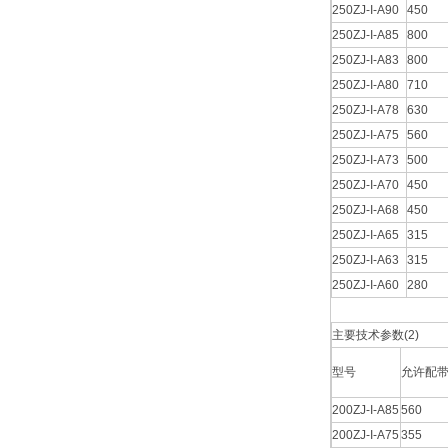
250ZJ-I-A90
450
250ZJ-I-A85
800
250ZJ-I-A83
800
250ZJ-I-A80
710
250ZJ-I-A78
630
250ZJ-I-A75
560
250ZJ-I-A73
500
250ZJ-I-A70
450
250ZJ-I-A68
450
250ZJ-I-A65
315
250ZJ-I-A63
315
250ZJ-I-A60
280
主要技术参数(2)
型号
允许配带
200ZJ-I-A85
560
200ZJ-I-A75
355