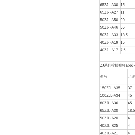
65ZJ-I-A30
15
65ZJ-I-A27
11
50ZJ-I-A50
90
50ZJ-I-A46
55
50ZJ-I-A33
18.5
40ZJ-I-A19
15
40ZJ-I-A17
7.5
ZJ系列柠檬视频app
型号
允许
150ZJL-A35
37
100ZJL-A34
45
80ZJL-A36
45
65ZJL-A30
18.5
50ZJL-A20
4
40ZJL-B25
4
40ZJL-A21
4