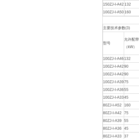
150ZJ-I-A42
132
100ZJ-I-A50
160
主要技术参数(3)
允许配带
型号
（kW）
100ZJ-I-A46
132
100ZJ-I-A42
90
100ZJ-I-A42
90
100ZJ-I-A39
75
100ZJ-I-A36
55
100ZJ-I-A33
45
80ZJ-I-A52
160
80ZJ-I-A42
75
80ZJ-I-A39
55
80ZJ-I-A36
45
80ZJ-I-A33
37