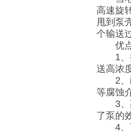
高速旋转
甩到泵壳的
个输送过
优点
1
送高浓度
2
等腐蚀介
3、
了泵的效率
4、