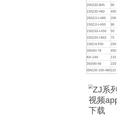
200ZJD-B45
90
150ZJD-A60
450
200ZJJ-I-A60
200
150ZJJ-I-A50
90
150ZJG-I-A50
55
100ZJG-I-B42
75
150CH-F50
250
350XH-78
450
KH-14H
132
350SN-56
220
ISN150-100-480
110