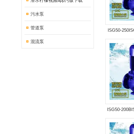
潜水柠檬视频app污版下载
污水泵
管道泵
ISG50-250
心泵 
混流泵
ISG50-200B
离心泵