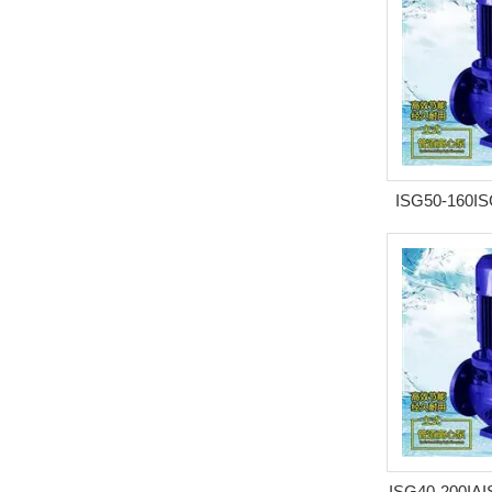
ISG50-160
心泵 
ISG40-200I