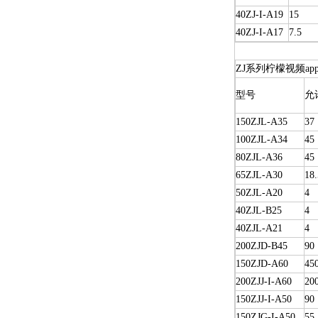
40ZJ-I-A19
15
40ZJ-I-A17
7.5
ZJ系列柠檬视频a
型号
允
150ZJL-A35
37
100ZJL-A34
45
80ZJL-A36
45
65ZJL-A30
18.
50ZJL-A20
4
40ZJL-B25
4
40ZJL-A21
4
200ZJD-B45
90
150ZJD-A60
45
200ZJJ-I-A60
20
150ZJJ-I-A50
90
150ZJG-I-A50
55