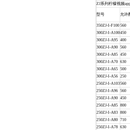
ZJ系列柠檬视频a
型号
允许
350ZJ-I-F100
560
300ZJ-I-A100
450
300ZJ-I-A95
400
300ZJ-I-A90
560
300ZJ-I-A85
450
300ZJ-I-A70
630
300ZJ-I-A65
500
300ZJ-I-A56
250
250ZJ-I-A103
560
250ZJ-I-A96
560
250ZJ-I-A90
450
250ZJ-I-A85
800
250ZJ-I-A83
800
250ZJ-I-A80
710
250ZJ-I-A78
630