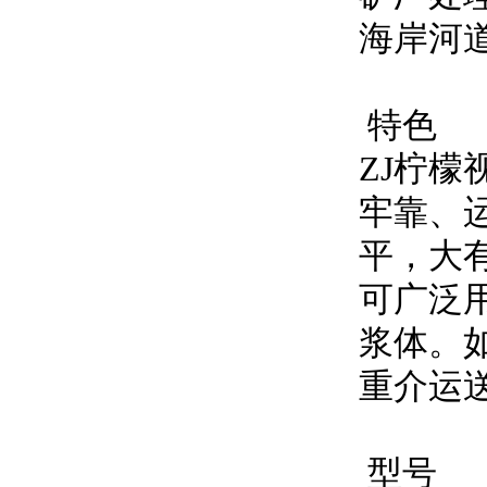
海岸河道
特色
ZJ柠檬视
牢靠
平，
可广泛用
浆体
重介运送等
型号