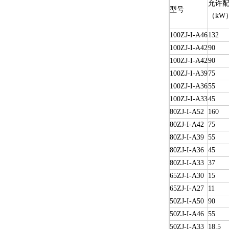
允许配
型号
（kW
100ZJ-I-A46
132
100ZJ-I-A42
90
100ZJ-I-A42
90
100ZJ-I-A39
75
100ZJ-I-A36
55
100ZJ-I-A33
45
80ZJ-I-A52
160
80ZJ-I-A42
75
80ZJ-I-A39
55
80ZJ-I-A36
45
80ZJ-I-A33
37
65ZJ-I-A30
15
65ZJ-I-A27
11
50ZJ-I-A50
90
50ZJ-I-A46
55
50ZJ-I-A33
18.5