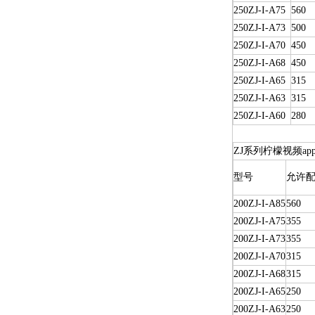
250ZJ-I-A75
560
250ZJ-I-A73
500
250ZJ-I-A70
450
250ZJ-I-A68
450
250ZJ-I-A65
315
250ZJ-I-A63
315
250ZJ-I-A60
280
ZJ系列柠檬视频a
型号
允许配
200ZJ-I-A85
560
200ZJ-I-A75
355
200ZJ-I-A73
355
200ZJ-I-A70
315
200ZJ-I-A68
315
200ZJ-I-A65
250
200ZJ-I-A63
250