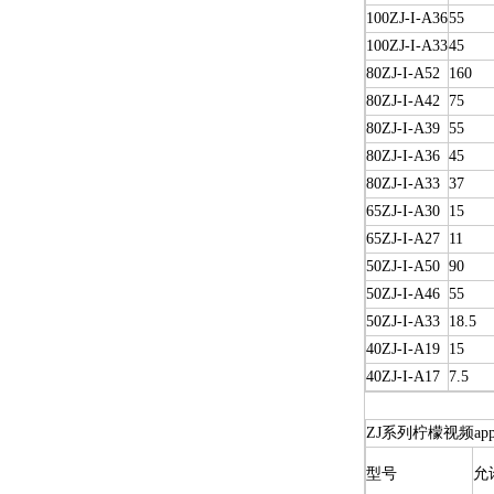
100ZJ-I-A36
55
100ZJ-I-A33
45
80ZJ-I-A52
160
80ZJ-I-A42
75
80ZJ-I-A39
55
80ZJ-I-A36
45
80ZJ-I-A33
37
65ZJ-I-A30
15
65ZJ-I-A27
11
50ZJ-I-A50
90
50ZJ-I-A46
55
50ZJ-I-A33
18.5
40ZJ-I-A19
15
40ZJ-I-A17
7.5
ZJ系列柠檬视频a
型号
允