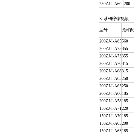
250ZJ-I-A60
280
ZJ系列柠檬视频a
型号
允许配
200ZJ-I-A85
560
200ZJ-I-A75
355
200ZJ-I-A73
355
200ZJ-I-A70
315
200ZJ-I-A68
315
200ZJ-I-A65
250
200ZJ-I-A63
250
200ZJ-I-A60
185
200ZJ-I-A58
185
150ZJ-I-A71
220
150ZJ-I-A70
185
150ZJ-I-A65
200
150ZJ-I-A63
185