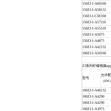
150ZJ-I-A60
160
150ZJ-I-A58
132
150ZJ-I-C58
160
150ZJ-I-A57
110
150ZJ-I-A55
110
150ZJ-I-A50
75
150ZJ-I-A48
75
150ZJ-I-A42
132
100ZJ-I-A50
160
ZJ系列柠檬视频a
允许配
型号
（kW
100ZJ-I-A46
132
100ZJ-I-A42
90
100ZJ-I-A42
90
100ZJ-I-A39
75