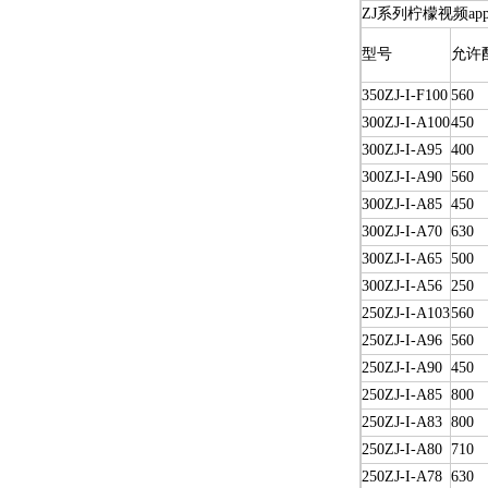
ZJ系列柠檬视频a
型号
允许
350ZJ-I-F100
560
300ZJ-I-A100
450
300ZJ-I-A95
400
300ZJ-I-A90
560
300ZJ-I-A85
450
300ZJ-I-A70
630
300ZJ-I-A65
500
300ZJ-I-A56
250
250ZJ-I-A103
560
250ZJ-I-A96
560
250ZJ-I-A90
450
250ZJ-I-A85
800
250ZJ-I-A83
800
250ZJ-I-A80
710
250ZJ-I-A78
630