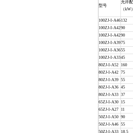
允许配
型号
（kW
100ZJ-I-A46
132
100ZJ-I-A42
90
100ZJ-I-A42
90
100ZJ-I-A39
75
100ZJ-I-A36
55
100ZJ-I-A33
45
80ZJ-I-A52
160
80ZJ-I-A42
75
80ZJ-I-A39
55
80ZJ-I-A36
45
80ZJ-I-A33
37
65ZJ-I-A30
15
65ZJ-I-A27
11
50ZJ-I-A50
90
50ZJ-I-A46
55
50ZJ-I-A33
18.5