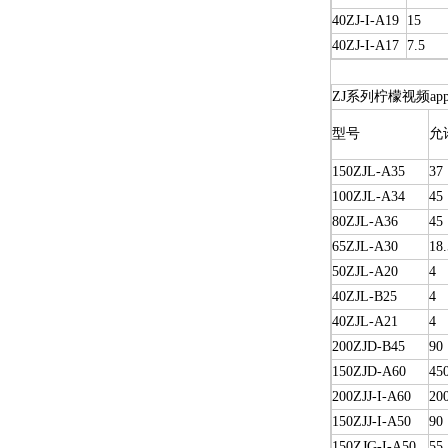
40ZJ-I-A19
15
40ZJ-I-A17
7.5
ZJ系列柠檬视频a
型号
允
150ZJL-A35
37
100ZJL-A34
45
80ZJL-A36
45
65ZJL-A30
18.
50ZJL-A20
4
40ZJL-B25
4
40ZJL-A21
4
200ZJD-B45
90
150ZJD-A60
45
200ZJJ-I-A60
20
150ZJJ-I-A50
90
150ZJG-I-A50
55