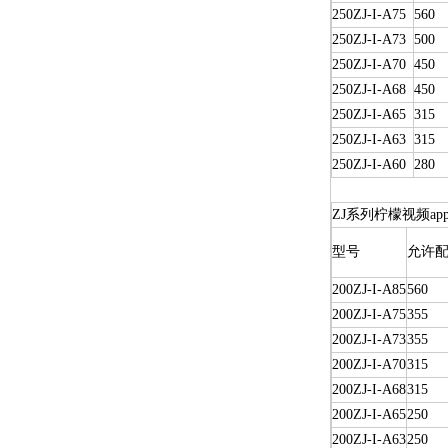
250ZJ-I-A75
560
250ZJ-I-A73
500
250ZJ-I-A70
450
250ZJ-I-A68
450
250ZJ-I-A65
315
250ZJ-I-A63
315
250ZJ-I-A60
280
ZJ系列柠檬视频a
型号
允许配
200ZJ-I-A85
560
200ZJ-I-A75
355
200ZJ-I-A73
355
200ZJ-I-A70
315
200ZJ-I-A68
315
200ZJ-I-A65
250
200ZJ-I-A63
250